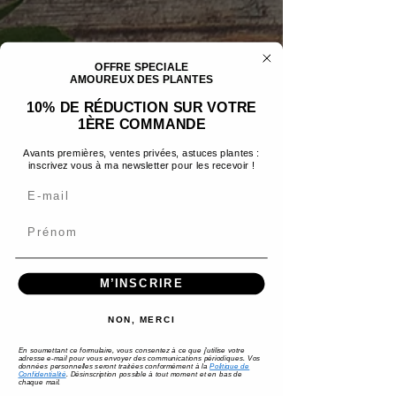
OFFRE SPECIALE
AMOUREUX DES PLANTES
10% DE RÉDUCTION SUR VOTRE
1ÈRE COMMANDE
Avants premières, ventes privées, astuces plantes :
inscrivez vous à ma newsletter pour les recevoir !
Email
Prénom
M’INSCRIRE
NON, MERCI
En soumettant ce formulaire, vous consentez à ce que j'utilise votre
adresse e-mail pour vous envoyer des communications périodiques. Vos
données personnelles seront traitées conformément à la
Politique de
Confidentialité
.
Désinscription possible à tout moment et en bas de
chaque mail.