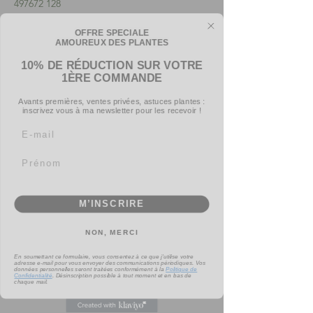
497672 128
OFFRE SPECIALE
AMOUREUX DES PLANTES
10% DE RÉDUCTION SUR VOTRE
1ÈRE COMMANDE
Avants premières, ventes privées, astuces plantes :
inscrivez vous à ma newsletter pour les recevoir !
Email
Prénom
M’INSCRIRE
NON, MERCI
En soumettant ce formulaire, vous consentez à ce que j'utilise votre
adresse e-mail pour vous envoyer des communications périodiques. Vos
données personnelles seront traitées conformément à la
Politique de
Confidentialité
.
Désinscription possible à tout moment et en bas de
chaque mail.