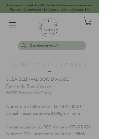
Frais de port offert dès 90€ d'achat en livraison à domicile en
France métropolitaine / Livraison en point relais pour 5 €
MENTIONS LÉGALES
SCEA BELINVAL BOIS D'AUSSE
Ferme du Bois d'ausse
80150 Estrées les Crécy
Numéro de téléphone :
06.18.48.30.90
E-mail :
lessenceeneveil80@gmail.com
Immatriculation au RCS Amiens
497 672 428
Numéro TVA intracommunautaire : FR86