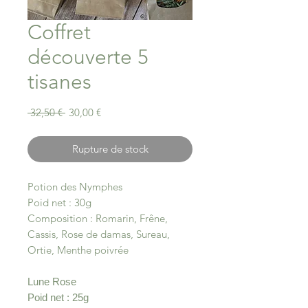
Coffret
découverte 5
tisanes
Prix
Prix
 32,50 € 
30,00 €
original
promotionnel
Rupture de stock
Potion des Nymphes
Poid net : 30g
Composition : Romarin, Frêne,
Cassis, Rose de damas, Sureau,
Ortie, Menthe poivrée
Lune Rose
Poid net : 25g