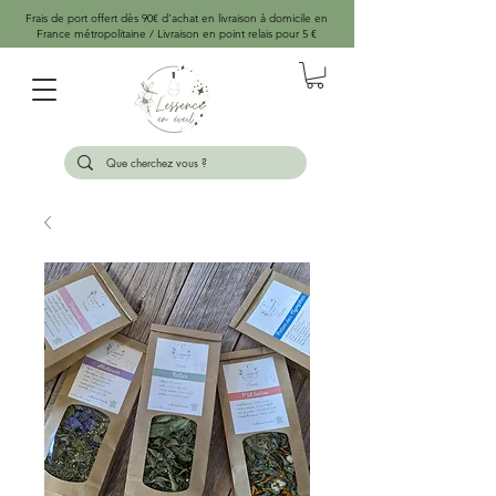
Frais de port offert dès 90€ d'achat en livraison à domicile en
France métropolitaine / Livraison en point relais pour 5 €