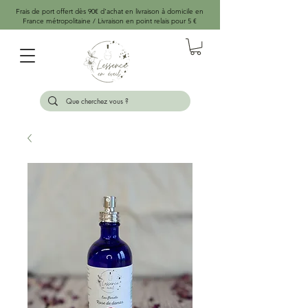
Frais de port offert dès 90€ d'achat en livraison à domicile en
France métropolitaine / Livraison en point relais pour 5 €