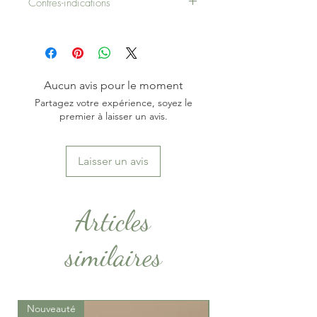
Contres-indications
biologique et distillées sur notre
A appliquer au choix matin et/ou
ferme (certification ECOCERT).
soir.
Nous récoltons à la main et
réalisons nous même nos
préparations.
Aucun avis pour le moment
Partagez votre expérience, soyez le
premier à laisser un avis.
Laisser un avis
Articles
similaires
Nouveauté
Nouveauté