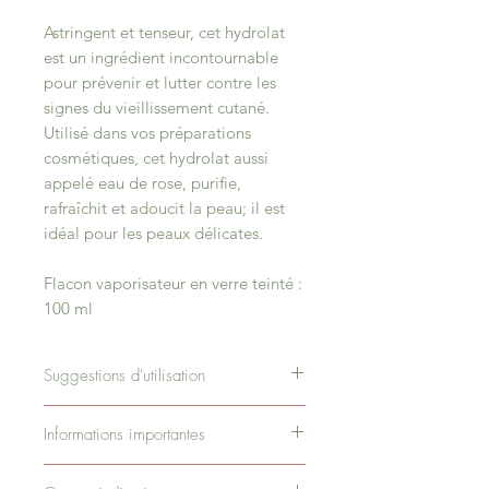
Astringent et tenseur, cet hydrolat
est un ingrédient incontournable
pour prévenir et lutter contre les
signes du vieillissement cutané.
Utilisé dans vos préparations
cosmétiques, cet hydrolat aussi
appelé eau de rose, purifie,
rafraîchit et adoucit la peau; il est
idéal pour les peaux délicates.
Flacon vaporisateur en verre teinté :
100 ml
Suggestions d'utilisation
Vaporiser sur le visage les yeux
Informations importantes
fermés et/ou sur un coton puis
tamponner pour éliminer
Nos plantes sont cultivées en mode
l'excédent.