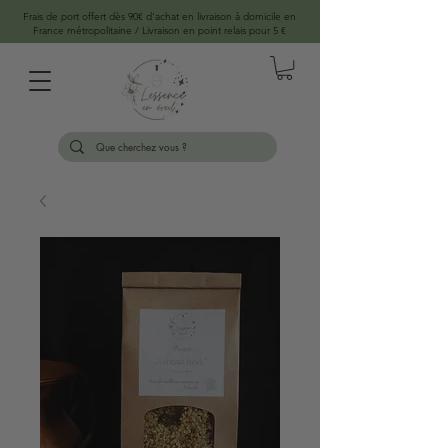
Frais de port offert dès 90€ d'achat en livraison à domicile en
France métropolitaine / Livraison en point relais pour 5 €