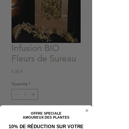
Infusion BIO
Fleurs de Sureau
Prix
6,50 €
Quantité
*
Ajouter au panier
OFFRE SPECIALE
AMOUREUX DES PLANTES
10% DE RÉDUCTION SUR VOTRE
Poid net : 20g