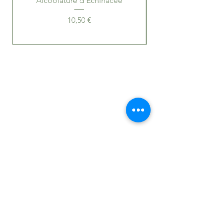
Alcoolature d'Echinacée
Prix
10,50 €